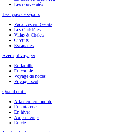
Les nouveautés
Les types de séjours
Vacances en Resorts
Les Croisières
Villas & Chalets
Circuits
Escapades
Avec qui voyager
En famille
En couple
Voyage de noces
Voyager seul
Quand partir
À la dernière minute
En automne
En hiver
Au printemps
En été