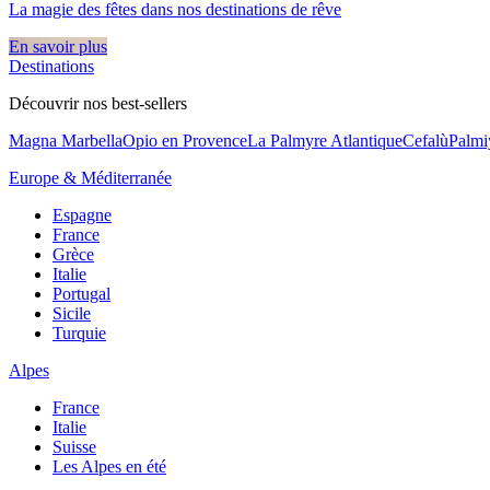
La magie des fêtes dans nos destinations de rêve​
En savoir plus
Destinations
Découvrir nos best-sellers
Magna Marbella
Opio en Provence
La Palmyre Atlantique
Cefalù
Palmi
Europe & Méditerranée
Espagne
France
Grèce
Italie
Portugal
Sicile
Turquie
Alpes
France
Italie
Suisse
Les Alpes en été