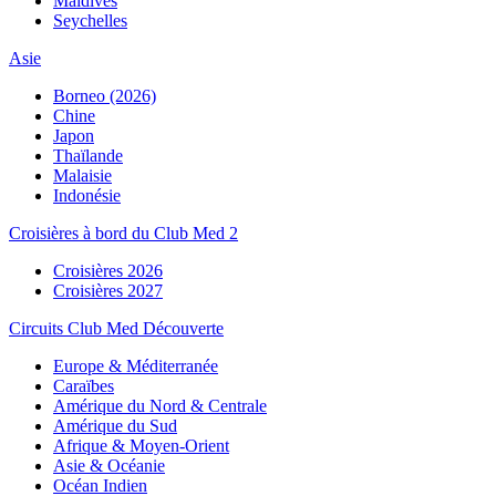
Maldives
Seychelles
Asie
Borneo (2026)
Chine
Japon
Thaïlande
Malaisie
Indonésie
Croisières à bord du Club Med 2
Croisières 2026
Croisières 2027
Circuits Club Med Découverte
Europe & Méditerranée
Caraïbes
Amérique du Nord & Centrale
Amérique du Sud
Afrique & Moyen-Orient
Asie & Océanie
Océan Indien