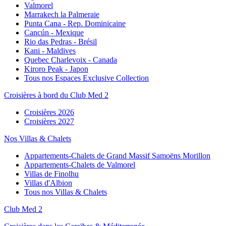
Valmorel
Marrakech la Palmeraie
Punta Cana - Rep. Dominicaine
Cancún - Mexique
Rio das Pedras - Brésil
Kani - Maldives
Quebec Charlevoix - Canada
Kiroro Peak - Japon
Tous nos Espaces Exclusive Collection
Croisières à bord du Club Med 2
Croisières 2026
Croisières 2027
Nos Villas & Chalets
Appartements-Chalets de Grand Massif Samoëns Morillon
Appartements-Chalets de Valmorel
Villas de Finolhu
Villas d'Albion
Tous nos Villas & Chalets
Club Med 2