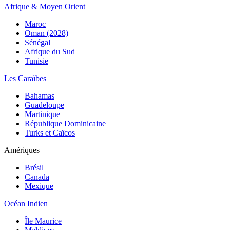
Afrique & Moyen Orient
Maroc
Oman (2028)
Sénégal
Afrique du Sud
Tunisie
Les Caraïbes
Bahamas
Guadeloupe
Martinique
République Dominicaine
Turks et Caïcos
Amériques
Brésil
Canada
Mexique
Océan Indien
Île Maurice