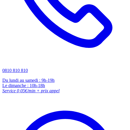
0810 810 810
Du lundi au samedi : 9h-19h
Le dimanche : 10h-18h
Service 0,05€/min + prix appel