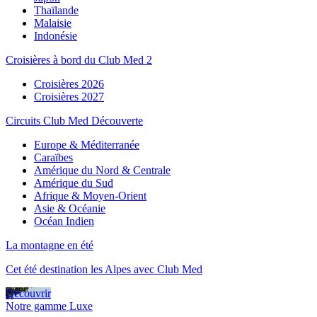
Thaïlande
Malaisie
Indonésie
Croisières à bord du Club Med 2
Croisières 2026
Croisières 2027
Circuits Club Med Découverte
Europe & Méditerranée
Caraïbes
Amérique du Nord & Centrale
Amérique du Sud
Afrique & Moyen-Orient
Asie & Océanie
Océan Indien
La montagne en été
Cet été destination les Alpes avec Club Med
Découvrir
Notre gamme Luxe