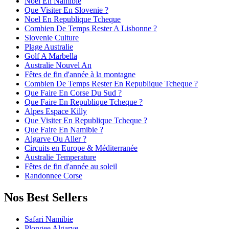
Noel En Namibie
Que Visiter En Slovenie ?
Noel En Republique Tcheque
Combien De Temps Rester A Lisbonne ?
Slovenie Culture
Plage Australie
Golf A Marbella
Australie Nouvel An
Fêtes de fin d'année à la montagne
Combien De Temps Rester En Republique Tcheque ?
Que Faire En Corse Du Sud ?
Que Faire En Republique Tcheque ?
Alpes Espace Killy
Que Visiter En Republique Tcheque ?
Que Faire En Namibie ?
Algarve Ou Aller ?
Circuits en Europe & Méditerranée
Australie Temperature
Fêtes de fin d'année au soleil
Randonnee Corse
Nos Best Sellers
Safari Namibie
Plongee Algarve