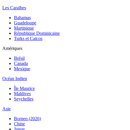
Les Caraïbes
Bahamas
Guadeloupe
Martinique
République Dominicaine
Turks et Caïcos
Amériques
Brésil
Canada
Mexique
Océan Indien
Île Maurice
Maldives
Seychelles
Asie
Borneo (2026)
Chine
Japon