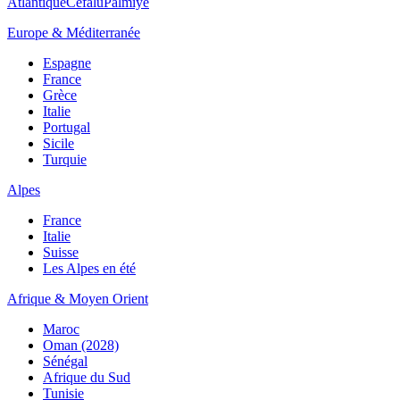
Atlantique
Cefalù
Palmiye
Europe & Méditerranée
Espagne
France
Grèce
Italie
Portugal
Sicile
Turquie
Alpes
France
Italie
Suisse
Les Alpes en été
Afrique & Moyen Orient
Maroc
Oman (2028)
Sénégal
Afrique du Sud
Tunisie