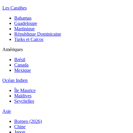
Les Caraïbes
Bahamas
Guadeloupe
Martinique
République Dominicaine
Turks et Caïcos
Amériques
Brésil
Canada
Mexique
Océan Indien
Île Maurice
Maldives
Seychelles
Asie
Borneo (2026)
Chine
Japon