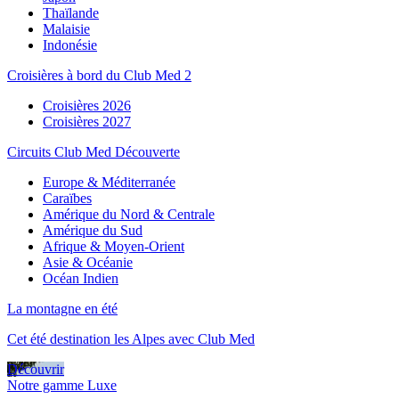
Thaïlande
Malaisie
Indonésie
Croisières à bord du Club Med 2
Croisières 2026
Croisières 2027
Circuits Club Med Découverte
Europe & Méditerranée
Caraïbes
Amérique du Nord & Centrale
Amérique du Sud
Afrique & Moyen-Orient
Asie & Océanie
Océan Indien
La montagne en été
Cet été destination les Alpes avec Club Med
Découvrir
Notre gamme Luxe