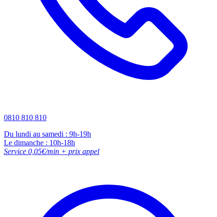
0810 810 810
Du lundi au samedi : 9h-19h
Le dimanche : 10h-18h
Service 0,05€/min + prix appel