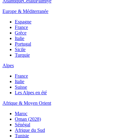
Atlantique
Cefalù
Palmiye
Europe & Méditerranée
Espagne
France
Grèce
Italie
Portugal
Sicile
Turquie
Alpes
France
Italie
Suisse
Les Alpes en été
Afrique & Moyen Orient
Maroc
Oman (2028)
Sénégal
Afrique du Sud
Tunisie