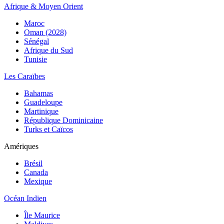
Afrique & Moyen Orient
Maroc
Oman (2028)
Sénégal
Afrique du Sud
Tunisie
Les Caraïbes
Bahamas
Guadeloupe
Martinique
République Dominicaine
Turks et Caïcos
Amériques
Brésil
Canada
Mexique
Océan Indien
Île Maurice