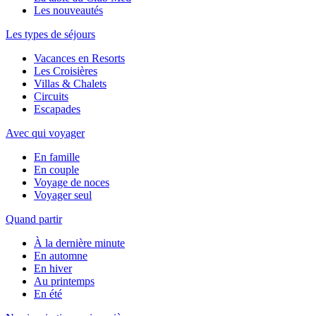
Les nouveautés
Les types de séjours
Vacances en Resorts
Les Croisières
Villas & Chalets
Circuits
Escapades
Avec qui voyager
En famille
En couple
Voyage de noces
Voyager seul
Quand partir
À la dernière minute
En automne
En hiver
Au printemps
En été