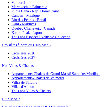
Valmorel
Marrakech la Palmeraie
Punta Cana - Rep. Dominicaine
Cancún - Mexique
Rio das Pedras - Brésil
Kani - Maldives
Quebec Charlevoix - Canada
Kiroro Peak - Japon
Tous nos Espaces Exclusive Collection
Croisières à bord du Club Med 2
Croisières 2026
Croisières 2027
Nos Villas & Chalets
Appartements-Chalets de Grand Massif Samoëns Morillon
Appartements-Chalets de Valmorel
Villas de Finolhu
Villas d'Albion
Tous nos Villas & Chalets
Club Med 2