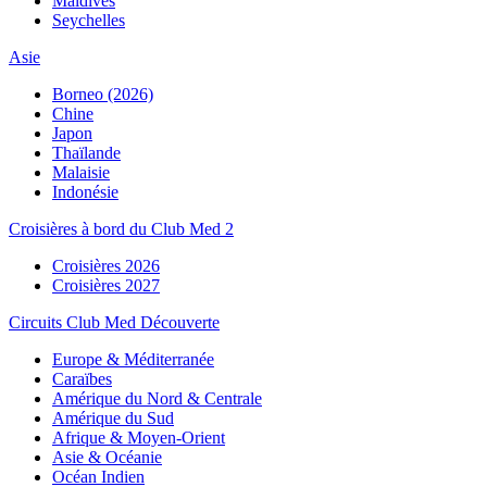
Maldives
Seychelles
Asie
Borneo (2026)
Chine
Japon
Thaïlande
Malaisie
Indonésie
Croisières à bord du Club Med 2
Croisières 2026
Croisières 2027
Circuits Club Med Découverte
Europe & Méditerranée
Caraïbes
Amérique du Nord & Centrale
Amérique du Sud
Afrique & Moyen-Orient
Asie & Océanie
Océan Indien