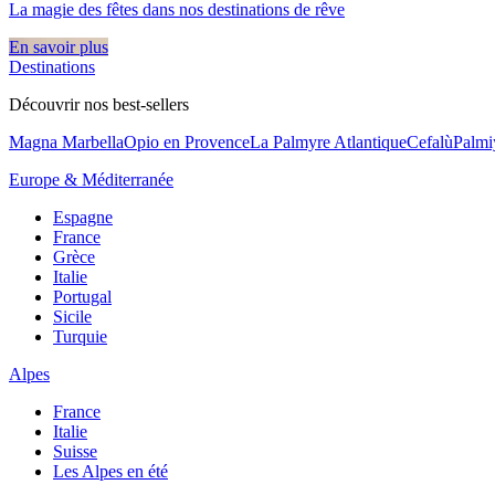
La magie des fêtes dans nos destinations de rêve​
En savoir plus
Destinations
Découvrir nos best-sellers
Magna Marbella
Opio en Provence
La Palmyre Atlantique
Cefalù
Palmi
Europe & Méditerranée
Espagne
France
Grèce
Italie
Portugal
Sicile
Turquie
Alpes
France
Italie
Suisse
Les Alpes en été