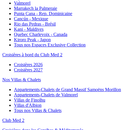
Valmorel
Marrakech la Palmeraie
Punta Cana - Rep. Dominicaine
Cancún - Mexique
Rio das Pedras - Brésil
Kani - Maldives
Quebec Charlevoix - Canada
Kiroro Peak - Japon
Tous nos Espaces Exclusive Collection
Croisières à bord du Club Med 2
Croisières 2026
Croisières 2027
Nos Villas & Chalets
Appartements-Chalets de Grand Massif Samoëns Morillon
Appartements-Chalets de Valmorel
Villas de Finolhu
Villas d'Albion
Tous nos Villas & Chalets
Club Med 2