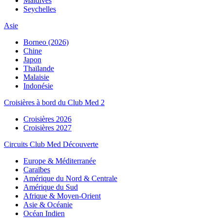
Maldives
Seychelles
Asie
Borneo (2026)
Chine
Japon
Thaïlande
Malaisie
Indonésie
Croisières à bord du Club Med 2
Croisières 2026
Croisières 2027
Circuits Club Med Découverte
Europe & Méditerranée
Caraïbes
Amérique du Nord & Centrale
Amérique du Sud
Afrique & Moyen-Orient
Asie & Océanie
Océan Indien