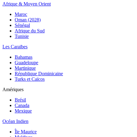
Afrique & Moyen Orient
Maroc
Oman (2028)
Sénégal
Afrique du Sud
Tunisie
Les Caraïbes
Bahamas
Guadeloupe
Martinique
République Dominicaine
Turks et Caïcos
Amériques
Brésil
Canada
Mexique
Océan Indien
Île Maurice