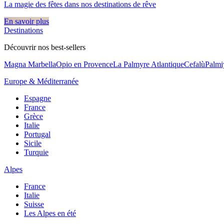
La magie des fêtes dans nos destinations de rêve​
En savoir plus
Destinations
Découvrir nos best-sellers
Magna Marbella
Opio en Provence
La Palmyre Atlantique
Cefalù
Palmi
Europe & Méditerranée
Espagne
France
Grèce
Italie
Portugal
Sicile
Turquie
Alpes
France
Italie
Suisse
Les Alpes en été