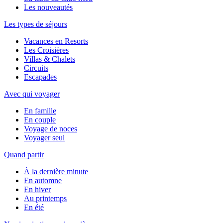
Les nouveautés
Les types de séjours
Vacances en Resorts
Les Croisières
Villas & Chalets
Circuits
Escapades
Avec qui voyager
En famille
En couple
Voyage de noces
Voyager seul
Quand partir
À la dernière minute
En automne
En hiver
Au printemps
En été