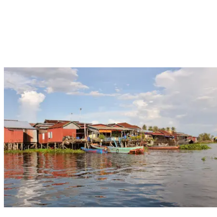
Depuis Siem Reap, partez à la découverte d’
un des plus grands
sites archéologiques du monde.
Les temples d’Angkor dévoilent
leurs bas-reliefs énigmatiques, leurs racines géantes, leurs jeux
d’ombres et de lumière
qui varient au fil de la journée.
Angkor
Wat, Bayon, Ta Prohm…
chaque pierre semble vibrer d’un passé
mystique,
entre spiritualité et nature sauvage
.
Ce voyage au Cambodge est
un passage obligé pour tous les
amateurs d’histoire et de beautés oubliées
. Ici, les voyages ne
sont pas seulement des déplacements, mais des initiations. Un de ces
voyages rares où l’on se perd pour mieux se retrouver.