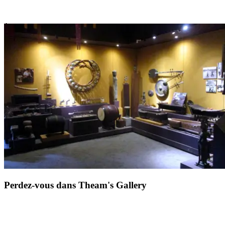
À 1h30 de route de Siem Reap,
Kampong Khleang est un village
lacustre encore préservé du tourisme de masse
. En barque, on
glisse entre
les maisons sur pilotis
, on croise les pêcheurs qui
réparent leurs filets et l’on entend les rires d’enfants résonner sur
l’eau.
Le lac Tonlé Sap
, miroir changeant du ciel, reflète une vie simple et
entière, rythmée par les saisons et les crues. Ce voyage dans le
Cambodge rural est une parenthèse hors du temps,
une immersion
dans l’authenticité
et la douceur du quotidien. Ici, les voyages
prennent le goût du vrai et rappellent l’essence même du voyage.
Perdez-vous dans Theam's Gallery