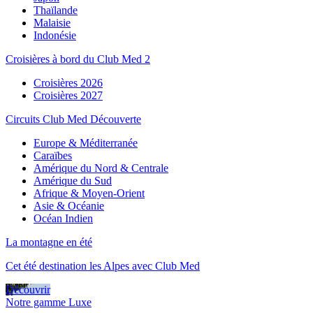
Thaïlande
Malaisie
Indonésie
Croisières à bord du Club Med 2
Croisières 2026
Croisières 2027
Circuits Club Med Découverte
Europe & Méditerranée
Caraïbes
Amérique du Nord & Centrale
Amérique du Sud
Afrique & Moyen-Orient
Asie & Océanie
Océan Indien
La montagne en été
Cet été destination les Alpes avec Club Med
Découvrir
Notre gamme Luxe