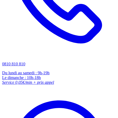
0810 810 810
Du lundi au samedi : 9h-19h
Le dimanche : 10h-18h
Service 0,05€/min + prix appel