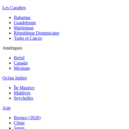
Les Caraïbes
Bahamas
Guadeloupe
Martinique
République Dominicaine
Turks et Caïcos
Amériques
Brésil
Canada
Mexique
Océan Indien
Île Maurice
Maldives
Seychelles
Asie
Borneo (2026)
Chine
Japon