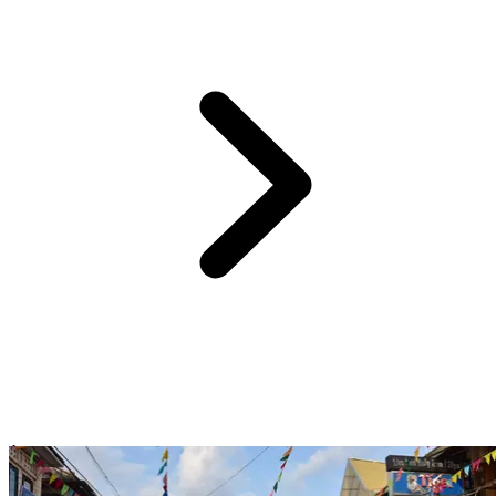
À Siem Reap,
loin de l’agitation des temples
, Theam’s Gallery est
une véritable parenthèse artistique et apaisante.
Fondée par
l’artiste cambodgien Lim Muy Theam, elle mêle
art khmer