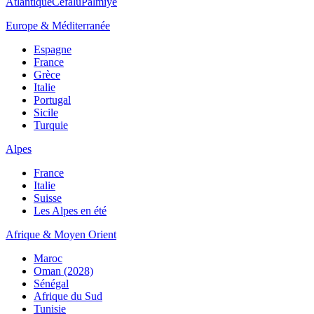
Atlantique
Cefalù
Palmiye
Europe & Méditerranée
Espagne
France
Grèce
Italie
Portugal
Sicile
Turquie
Alpes
France
Italie
Suisse
Les Alpes en été
Afrique & Moyen Orient
Maroc
Oman (2028)
Sénégal
Afrique du Sud
Tunisie