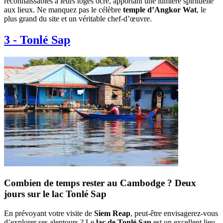
reconnaissables à leurs toges ocre, apportant une lumière spirituelle
aux lieux. Ne manquez pas le célèbre
temple d’Angkor Wat
, le
plus grand du site et un véritable chef-d’œuvre.
3
-
Tonlé Sap
Combien de temps rester au Cambodge ? Deux
jours sur le lac Tonlé Sap
En prévoyant votre visite de
Siem Reap
, peut-être envisagerez-vous
d’explorer ses alentours ? Le
lac de Tonlé Sap
est un excellent lieu