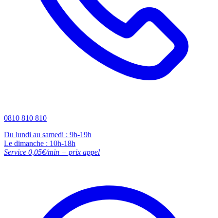
0810 810 810
Du lundi au samedi : 9h-19h
Le dimanche : 10h-18h
Service 0,05€/min + prix appel