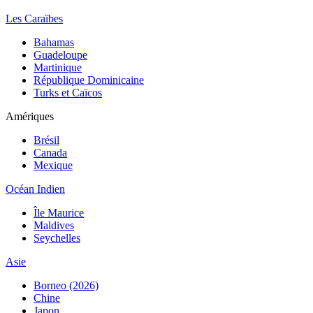
Les Caraïbes
Bahamas
Guadeloupe
Martinique
République Dominicaine
Turks et Caïcos
Amériques
Brésil
Canada
Mexique
Océan Indien
Île Maurice
Maldives
Seychelles
Asie
Borneo (2026)
Chine
Japon