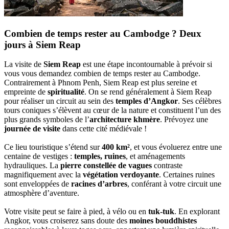
Combien de temps rester au Cambodge ? Deux
jours à Siem Reap
La visite de
Siem Reap
est une étape incontournable à prévoir si
vous vous demandez combien de temps rester au Cambodge.
Contrairement à Phnom Penh, Siem Reap est plus sereine et
empreinte de
spiritualité
. On se rend généralement à Siem Reap
pour réaliser un circuit au sein des
temples d’Angkor
. Ses célèbres
tours coniques s’élèvent au cœur de la nature et constituent l’un des
plus grands symboles de l’
architecture khmère
. Prévoyez une
journée de visite
dans cette cité médiévale !
Ce lieu touristique s’étend sur
400 km²
, et vous évoluerez entre une
centaine de vestiges :
temples, ruines
, et aménagements
hydrauliques. La
pierre constellée de vagues
contraste
magnifiquement avec la
végétation verdoyante
. Certaines ruines
sont enveloppées de
racines d’arbres
, conférant à votre circuit une
atmosphère d’aventure.
Votre visite peut se faire à pied, à vélo ou en
tuk-tuk
. En explorant
Angkor, vous croiserez sans doute des
moines bouddhistes