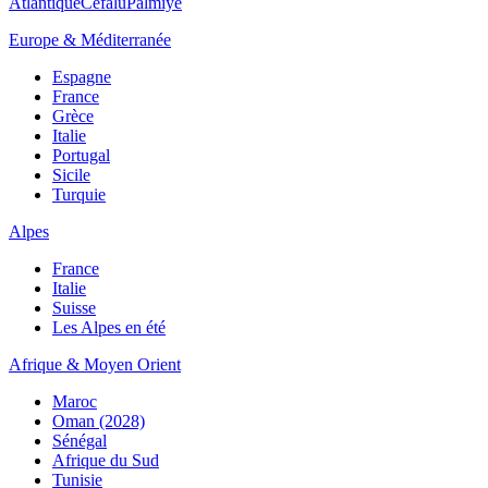
Atlantique
Cefalù
Palmiye
Europe & Méditerranée
Espagne
France
Grèce
Italie
Portugal
Sicile
Turquie
Alpes
France
Italie
Suisse
Les Alpes en été
Afrique & Moyen Orient
Maroc
Oman (2028)
Sénégal
Afrique du Sud
Tunisie