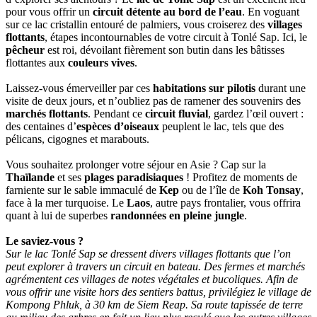
pour vous offrir un
circuit détente au bord de l’eau
. En voguant
sur ce lac cristallin entouré de palmiers, vous croiserez des
villages
flottants
, étapes incontournables de votre circuit à Tonlé Sap. Ici, le
pêcheur
est roi, dévoilant fièrement son butin dans les bâtisses
flottantes aux
couleurs vives
.
Laissez-vous émerveiller par ces
habitations sur pilotis
durant une
visite de deux jours, et n’oubliez pas de ramener des souvenirs des
marchés flottants
. Pendant ce
circuit fluvial
, gardez l’œil ouvert :
des centaines d’
espèces d’oiseaux
peuplent le lac, tels que des
pélicans, cigognes et marabouts.
Vous souhaitez prolonger votre séjour en Asie ? Cap sur la
Thaïlande
et ses
plages paradisiaques
! Profitez de moments de
farniente sur le sable immaculé de
Kep
ou de l’île de
Koh Tonsay
,
face à la mer turquoise. Le
Laos
, autre pays frontalier, vous offrira
quant à lui de superbes
randonnées en pleine jungle
.
Le saviez-vous ?
Sur le lac Tonlé Sap se dressent divers villages flottants que l’on
peut explorer à travers un circuit en bateau. Des fermes et marchés
agrémentent ces villages de notes végétales et bucoliques. Afin de
vous offrir une visite hors des sentiers battus, privilégiez le village de
Kompong Phluk, à 30 km de Siem Reap. Sa route tapissée de terre