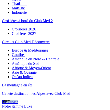
Thaïlande
Malaisie
Indonésie
Croisières à bord du Club Med 2
Croisières 2026
Croisières 2027
Circuits Club Med Découverte
Europe & Méditerranée
Caraïbes
Amérique du Nord & Centrale
Amérique du Sud
Afrique & Moyen-Orient
Asie & Océanie
Océan Indien
La montagne en été
Cet été destination les Alpes avec Club Med
Découvrir
Notre gamme Luxe