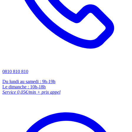
0810 810 810
Du lundi au samedi : 9h-19h
Le dimanche : 10h-18h
Service 0,05€/min + prix appel