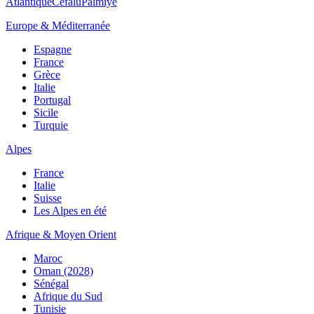
Atlantique
Cefalù
Palmiye
Europe & Méditerranée
Espagne
France
Grèce
Italie
Portugal
Sicile
Turquie
Alpes
France
Italie
Suisse
Les Alpes en été
Afrique & Moyen Orient
Maroc
Oman (2028)
Sénégal
Afrique du Sud
Tunisie