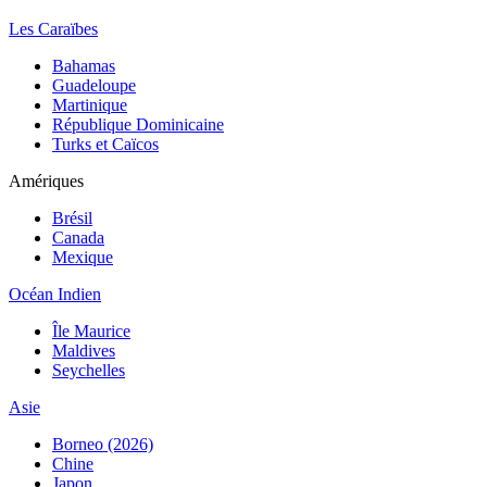
Les Caraïbes
Bahamas
Guadeloupe
Martinique
République Dominicaine
Turks et Caïcos
Amériques
Brésil
Canada
Mexique
Océan Indien
Île Maurice
Maldives
Seychelles
Asie
Borneo (2026)
Chine
Japon