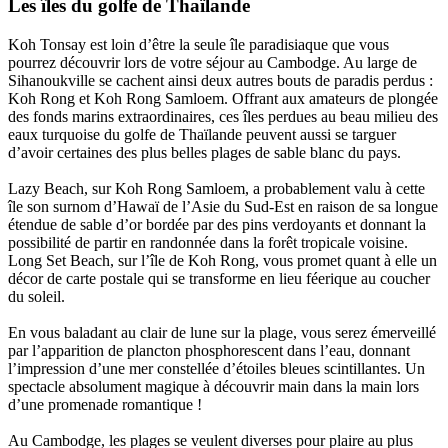
Les îles du golfe de Thaïlande
Koh Tonsay est loin d’être la seule île paradisiaque que vous
pourrez découvrir lors de votre séjour au Cambodge. Au large de
Sihanoukville se cachent ainsi deux autres bouts de paradis perdus :
Koh Rong et Koh Rong Samloem. Offrant aux amateurs de plongée
des fonds marins extraordinaires, ces îles perdues au beau milieu des
eaux turquoise du golfe de Thaïlande peuvent aussi se targuer
d’avoir certaines des plus belles plages de sable blanc du pays.
Lazy Beach, sur Koh Rong Samloem, a probablement valu à cette
île son surnom d’Hawaï de l’Asie du Sud-Est en raison de sa longue
étendue de sable d’or bordée par des pins verdoyants et donnant la
possibilité de partir en randonnée dans la forêt tropicale voisine.
Long Set Beach, sur l’île de Koh Rong, vous promet quant à elle un
décor de carte postale qui se transforme en lieu féerique au coucher
du soleil.
En vous baladant au clair de lune sur la plage, vous serez émerveillé
par l’apparition de plancton phosphorescent dans l’eau, donnant
l’impression d’une mer constellée d’étoiles bleues scintillantes. Un
spectacle absolument magique à découvrir main dans la main lors
d’une promenade romantique !
Au Cambodge, les plages se veulent diverses pour plaire au plus