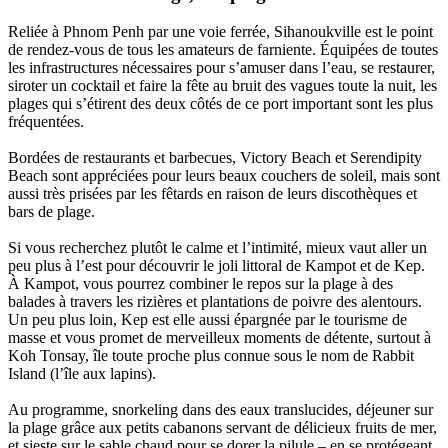
Reliée à Phnom Penh par une voie ferrée, Sihanoukville est le point
de rendez-vous de tous les amateurs de farniente. Équipées de toutes
les infrastructures nécessaires pour s’amuser dans l’eau, se restaurer,
siroter un cocktail et faire la fête au bruit des vagues toute la nuit, les
plages qui s’étirent des deux côtés de ce port important sont les plus
fréquentées.
Bordées de restaurants et barbecues, Victory Beach et Serendipity
Beach sont appréciées pour leurs beaux couchers de soleil, mais sont
aussi très prisées par les fêtards en raison de leurs discothèques et
bars de plage.
Si vous recherchez plutôt le calme et l’intimité, mieux vaut aller un
peu plus à l’est pour découvrir le joli littoral de Kampot et de Kep.
À Kampot, vous pourrez combiner le repos sur la plage à des
balades à travers les rizières et plantations de poivre des alentours.
Un peu plus loin, Kep est elle aussi épargnée par le tourisme de
masse et vous promet de merveilleux moments de détente, surtout à
Koh Tonsay, île toute proche plus connue sous le nom de Rabbit
Island (l’île aux lapins).
Au programme, snorkeling dans des eaux translucides, déjeuner sur
la plage grâce aux petits cabanons servant de délicieux fruits de mer,
et sieste sur le sable chaud pour se dorer la pilule ‒ en se protégeant