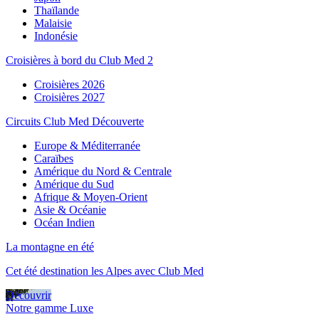
Thaïlande
Malaisie
Indonésie
Croisières à bord du Club Med 2
Croisières 2026
Croisières 2027
Circuits Club Med Découverte
Europe & Méditerranée
Caraïbes
Amérique du Nord & Centrale
Amérique du Sud
Afrique & Moyen-Orient
Asie & Océanie
Océan Indien
La montagne en été
Cet été destination les Alpes avec Club Med
Découvrir
Notre gamme Luxe