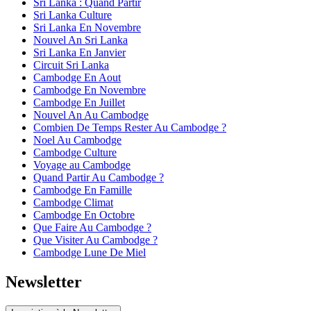
Sri Lanka : Quand Partir
Sri Lanka Culture
Sri Lanka En Novembre
Nouvel An Sri Lanka
Sri Lanka En Janvier
Circuit Sri Lanka
Cambodge En Aout
Cambodge En Novembre
Cambodge En Juillet
Nouvel An Au Cambodge
Combien De Temps Rester Au Cambodge ?
Noel Au Cambodge
Cambodge Culture
Voyage au Cambodge
Quand Partir Au Cambodge ?
Cambodge En Famille
Cambodge Climat
Cambodge En Octobre
Que Faire Au Cambodge ?
Que Visiter Au Cambodge ?
Cambodge Lune De Miel
Newsletter